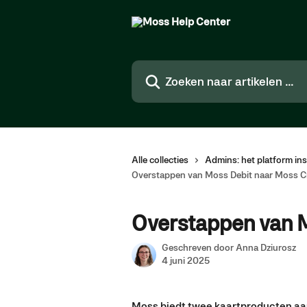
Naar de hoofdinhoud
Zoeken naar artikelen ...
Alle collecties
Admins: het platform ins
Overstappen van Moss Debit naar Moss C
Overstappen van M
Geschreven door
Anna Dziurosz
4 juni 2025
Moss biedt twee kaartproducten aa