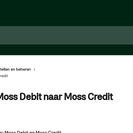
tellen en beheren
redit
oss Debit naar Moss Credit
n: Moss Debit en Moss Credit.