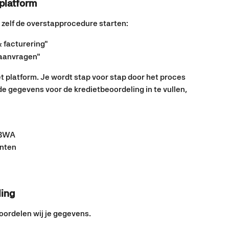
 platform
e zelf de overstapprocedure starten:
 facturering" 
 aanvragen"
t platform. Je wordt stap voor stap door het proces 
e gegevens voor de kredietbeoordeling in te vullen, 
 BWA
nten
ling
oordelen wij je gegevens.