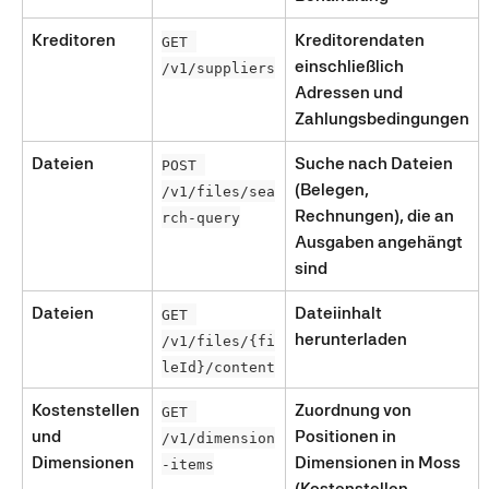
Kreditoren
Kreditorendaten 
GET 
einschließlich 
/v1/suppliers
Adressen und 
Zahlungsbedingungen
Dateien
Suche nach Dateien 
POST 
(Belegen, 
/v1/files/sea
Rechnungen), die an 
rch-query
Ausgaben angehängt 
sind
Dateien
Dateiinhalt 
GET 
herunterladen
/v1/files/{fi
leId}/content
Kostenstellen 
Zuordnung von 
GET 
und 
Positionen in 
/v1/dimension
Dimensionen
Dimensionen in Moss 
-items
(Kostenstellen, 