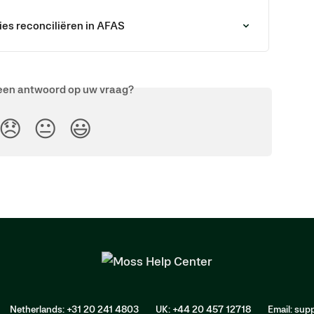
es reconciliëren in AFAS
een antwoord op uw vraag?
😞
😐
😃
Netherlands: +31 20 241 4803
UK: +44 20 457 12718
Email: su