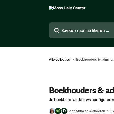
Naar de hoofdinhoud
Zoeken naar artikelen ...
Alle collecties
Boekhouders & admins: 
Boekhouders & adm
Je boekhoudworkflows configureren
D
Door Anna en 4 anderen
16