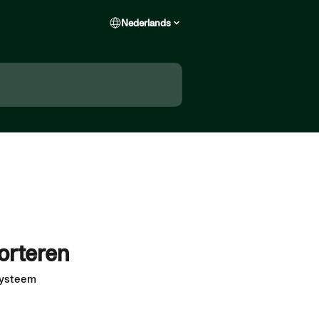
Nederlands
orteren
systeem