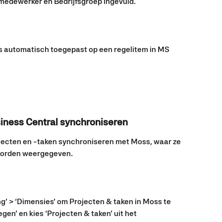
pmedewerker en Bedrijfsgroep ingevuld.
s automatisch toegepast op een regelitem in MS 
siness Central synchroniseren
jecten en -taken synchroniseren met Moss, waar ze 
worden weergegeven.
g’ > ‘Dimensies’ om Projecten & taken in Moss te 
gen’ en kies ‘Projecten & taken’ uit het 