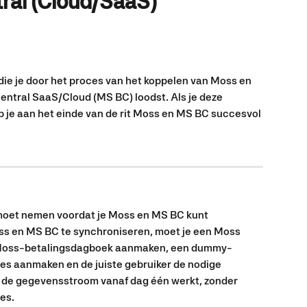
ral (Cloud/SaaS)
s die je door het proces van het koppelen van Moss en 
ntral SaaS/Cloud (MS BC) loodst. Als je deze 
b je aan het einde van de rit Moss en MS BC succesvol 
je moet nemen voordat je Moss en MS BC kunt 
s en MS BC te synchroniseren, moet je een Moss 
 Moss-betalingsdagboek aanmaken, een dummy-
es aanmaken en de juiste gebruiker de nodige 
t de gegevensstroom vanaf dag één werkt, zonder 
es.