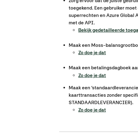
Zorg ervoor dat de juiste gebru
toegekend. Een gebruiker moet
superrechten en Azure Global A
met de API.
Bekijk gedetailleerde toeg
Maak een Moss-balansgrootboek
Zo doe je dat​
Maak een betalingsdagboek aan
Zo doe je dat
Maak een ‘standaardleverancier’
kaarttransacties zonder specifi
STANDAARDLEVERANCIER).
Zo doe je dat