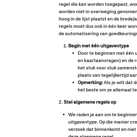
regel die kan worden toegepast, wo
worden niet in overweging genomen. H
hoog in de lijst plaatst en de brede/a
regels moet dus ook in één keer wor
de automatisering van goedkeuringsv
Begin met één uitgaventype 
Door te beginnen met één u
en kaartaanvragen) en de r
het stuk voor stuk samenste
plaats van tegelijkertijd 
Opmerking:
 Als je wilt dat 
het beste om ze allemaal teg
2. 
Stel algemene regels op 
We raden je aan om te beginnen
uitgaventype. Op die manier creë
verzoek dat binnenkomt en niet 
deze algemene regel.