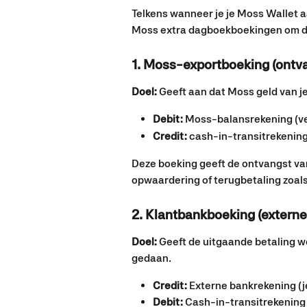
Telkens wanneer je je Moss Wallet aa
Moss extra dagboekboekingen om de 
1. Moss-exportboeking (ontv
Doel:
 Geeft aan dat Moss geld van je
Debit:
 Moss-balansrekening (ve
Credit:
 cash-in-transitrekenin
Deze boeking geeft de ontvangst va
opwaardering of terugbetaling zoals
2. Klantbankboeking (externe
Doel:
 Geeft de uitgaande betaling w
gedaan.
Credit:
 Externe bankrekening (
Debit:
 Cash-in-transitrekening